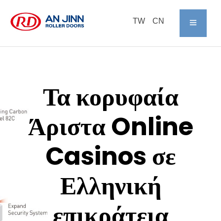
TW
CN
Τα κορυφαία
Άριστα Online
Casinos σε
Ελληνική
επικράτεια