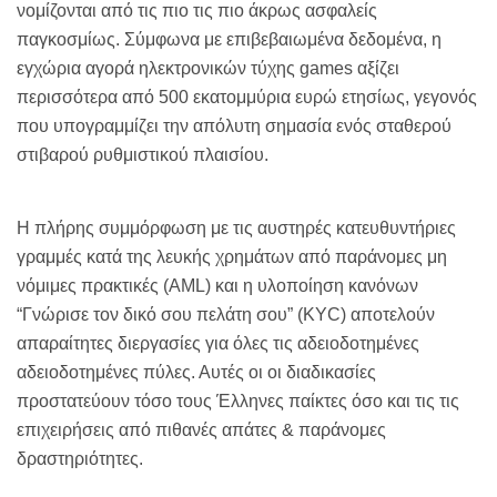
νομίζονται από τις πιο τις πιο άκρως ασφαλείς
παγκοσμίως. Σύμφωνα με επιβεβαιωμένα δεδομένα, η
εγχώρια αγορά ηλεκτρονικών τύχης games αξίζει
περισσότερα από 500 εκατομμύρια ευρώ ετησίως, γεγονός
που υπογραμμίζει την απόλυτη σημασία ενός σταθερού
στιβαρού ρυθμιστικού πλαισίου.
Η πλήρης συμμόρφωση με τις αυστηρές κατευθυντήριες
γραμμές κατά της λευκής χρημάτων από παράνομες μη
νόμιμες πρακτικές (AML) και η υλοποίηση κανόνων
“Γνώρισε τον δικό σου πελάτη σου” (KYC) αποτελούν
απαραίτητες διεργασίες για όλες τις αδειοδοτημένες
αδειοδοτημένες πύλες. Αυτές οι οι διαδικασίες
προστατεύουν τόσο τους Έλληνες παίκτες όσο και τις τις
επιχειρήσεις από πιθανές απάτες & παράνομες
δραστηριότητες.