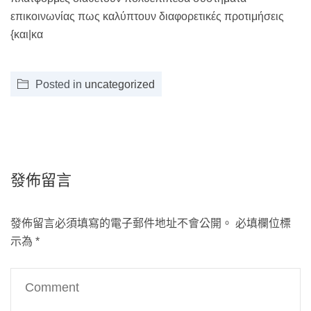
επικοινωνίας πως καλύπτουν διαφορετικές προτιμήσεις
{και|κα
Posted in
uncategorized
發佈留言
發佈留言必須填寫的電子郵件地址不會公開。
必填欄位標
示為
*