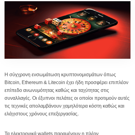
Η σύγχρονη ενσωμάτωση κρυπτονομισμάτων όπως
Bitcoin, Ethereum & Litecoin έχει ήδη προσφέρει επιπλέον
επίπεδο ανωνυμότητας καθώς και ταχύτητας στις
συναλλαγές. Οι έξυπνοι πελάτες οι οποίοι προτιμούν αυτές
τις τεχνικές απολαμβάνουν χαμηλότερα κόστη καθώς και
ελάχιστους χρόνους επεξεργασίας.
Τα ηλεκτρονικά wallets παραμένουν η πλέον