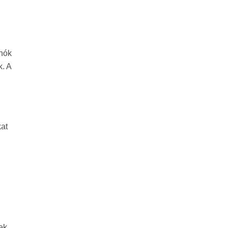
inók
k. A
kat
,
tek