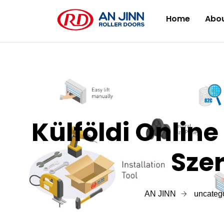
Home
Abo
Külföldi Onlin
Sze
AN JINN
uncateg