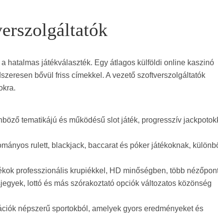
verszolgáltatók
a hatalmas játékválaszték. Egy átlagos külföldi online kaszinó
dszeresen bővül friss címekkel. A vezető szoftverszolgáltatók
okra.
öző tematikájú és működésű slot játék, progresszív jackpotok
ányos rulett, blackjack, baccarat és póker játékoknak, különb
tékok professzionális krupiékkel, HD minőségben, több nézőpont
jegyek, lottó és más szórakoztató opciók változatos közönség
ciók népszerű sportokból, amelyek gyors eredményeket és