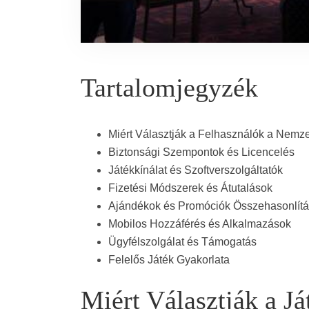
Tartalomjegyzék
Miért Választják a Felhasználók a Nemze
Biztonsági Szempontok és Licencelés
Játékkínálat és Szoftverszolgáltatók
Fizetési Módszerek és Átutalások
Ajándékok és Promóciók Összehasonlít
Mobilos Hozzáférés és Alkalmazások
Ügyfélszolgálat és Támogatás
Felelős Játék Gyakorlata
Miért Választják a Já