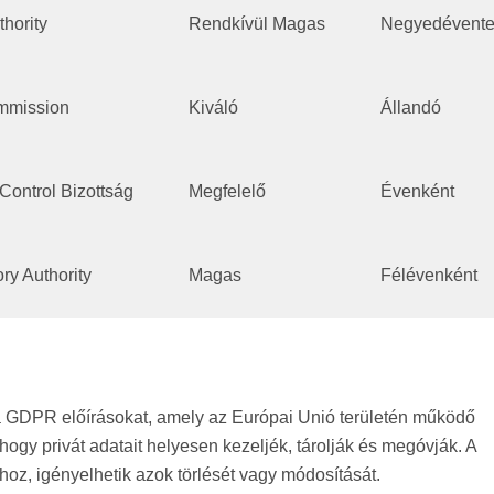
hority
Rendkívül Magas
Negyedévent
mmission
Kiváló
Állandó
ontrol Bizottság
Megfelelő
Évenként
ry Authority
Magas
Félévenként
k a GDPR előírásokat, amely az Európai Unió területén működő
 hogy privát adatait helyesen kezeljék, tárolják és megóvják. A
hoz, igényelhetik azok törlését vagy módosítását.