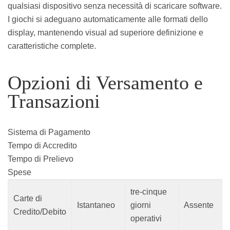
qualsiasi dispositivo senza necessità di scaricare software.
I giochi si adeguano automaticamente alle formati dello
display, mantenendo visual ad superiore definizione e
caratteristiche complete.
Opzioni di Versamento e
Transazioni
Sistema di Pagamento
Tempo di Accredito
Tempo di Prelievo
Spese
tre-cinque
Carte di
Istantaneo
giorni
Assente
Credito/Debito
operativi