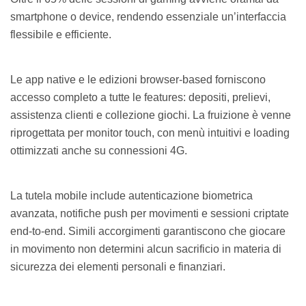
smartphone o device, rendendo essenziale un’interfaccia
flessibile e efficiente.
Le app native e le edizioni browser-based forniscono
accesso completo a tutte le features: depositi, prelievi,
assistenza clienti e collezione giochi. La fruizione è venne
riprogettata per monitor touch, con menù intuitivi e loading
ottimizzati anche su connessioni 4G.
La tutela mobile include autenticazione biometrica
avanzata, notifiche push per movimenti e sessioni criptate
end-to-end. Simili accorgimenti garantiscono che giocare
in movimento non determini alcun sacrificio in materia di
sicurezza dei elementi personali e finanziari.