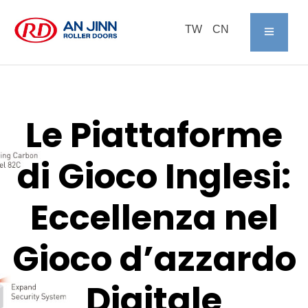
TW
CN
Le Piattaforme
di Gioco Inglesi:
Eccellenza nel
Gioco d’azzardo
Digitale