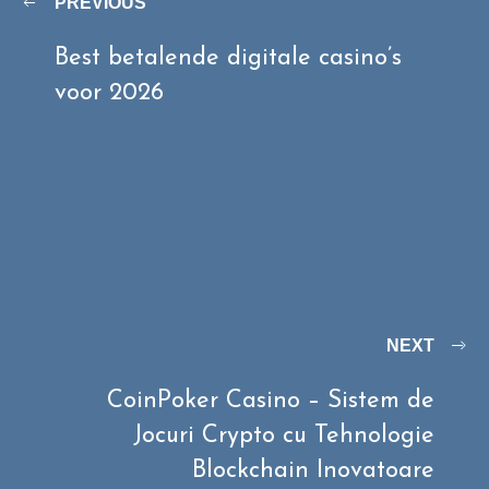
PREVIOUS
Best betalende digitale casino’s
voor 2026
NEXT
CoinPoker Casino – Sistem de
Jocuri Crypto cu Tehnologie
Blockchain Inovatoare