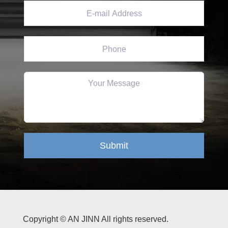
Copyright © AN JINN All rights reserved.