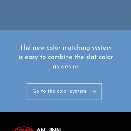
The new color matching system
is easy to combine the slat color
as desire
Go to the color system