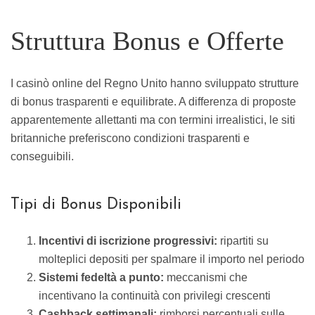
Struttura Bonus e Offerte
I casinò online del Regno Unito hanno sviluppato strutture
di bonus trasparenti e equilibrate. A differenza di proposte
apparentemente allettanti ma con termini irrealistici, le siti
britanniche preferiscono condizioni trasparenti e
conseguibili.
Tipi di Bonus Disponibili
Incentivi di iscrizione progressivi:
ripartiti su
molteplici depositi per spalmare il importo nel periodo
Sistemi fedeltà a punto:
meccanismi che
incentivano la continuità con privilegi crescenti
Cashback settimanali:
rimborsi percentuali sulle