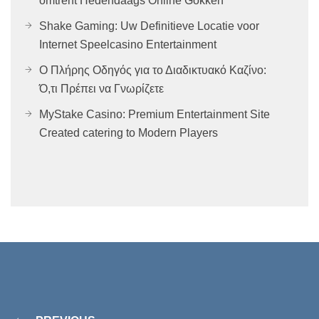
omtrent Hedendaags Online Gokken
Shake Gaming: Uw Definitieve Locatie voor
Internet Speelcasino Entertainment
Ο Πλήρης Οδηγός για το Διαδικτυακό Καζίνο:
Ό,τι Πρέπει να Γνωρίζετε
MyStake Casino: Premium Entertainment Site
Created catering to Modern Players