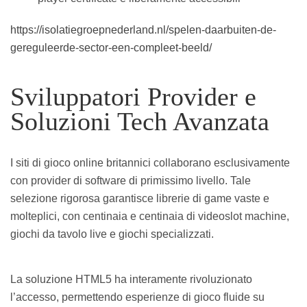
https://isolatiegroepnederland.nl/spelen-daarbuiten-de-
gereguleerde-sector-een-compleet-beeld/
Sviluppatori Provider e
Soluzioni Tech Avanzata
I siti di gioco online britannici collaborano esclusivamente
con provider di software di primissimo livello. Tale
selezione rigorosa garantisce librerie di game vaste e
molteplici, con centinaia e centinaia di videoslot machine,
giochi da tavolo live e giochi specializzati.
La soluzione HTML5 ha interamente rivoluzionato
l’accesso, permettendo esperienze di gioco fluide su